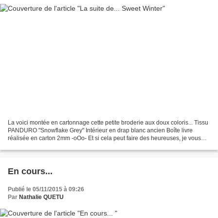
La voici montée en cartonnage cette petite broderie aux doux coloris... Tissu
PANDURO "Snowflake Grey" Intérieur en drap blanc ancien Boîte livre
réalisée en carton 2mm -oOo- Et si cela peut faire des heureuses, je vous
offre cette petite grille... SWEET_WINTER...
En cours...
Publié le 05/11/2015 à 09:26
Par
Nathalie QUETU