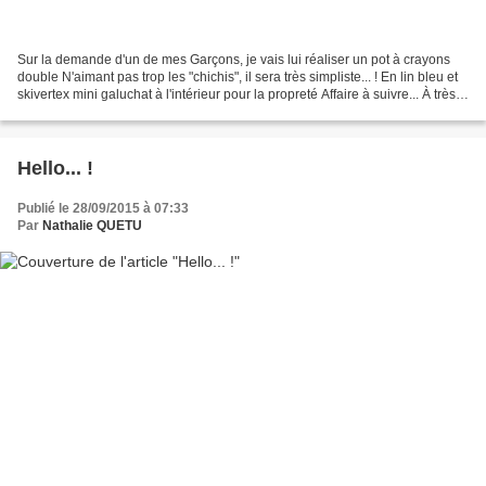
Sur la demande d'un de mes Garçons, je vais lui réaliser un pot à crayons
double N'aimant pas trop les "chichis", il sera très simpliste... ! En lin bleu et
skivertex mini galuchat à l'intérieur pour la propreté Affaire à suivre... À très
bientôt et merci...
Hello... !
Publié le 28/09/2015 à 07:33
Par
Nathalie QUETU