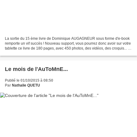
La sortie du 15 ème livre de Dominique AUGAGNEUR sous forme d'e-book
remporte un vif succès ! Nouveau support, vous pourrez donc avoir sur votre
tablette ce livre de 180 pages, avec 450 photos, des vidéos, des croquis... et
également des messages audio......
Le mois de l'AuToMnE...
Publié le 01/10/2015 à 08:50
Par
Nathalie QUETU