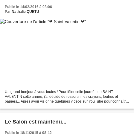
Publié le 14/02/2016 à 08:06
Par
Nathalie QUETU
Un grand bonjour à vous toutes ! Pour fêter cette journée de SAINT
VALENTIN cette année, j'ai décidé de ressortir mes crayons, feutres et
papiers... Après avoir visionné quelques vidéos sur YouTube pour connaître
les proportions des " FASHION ILLUSTRATION...
Le Salon est maintenu...
Publié le 18/11/2015 à 08:42