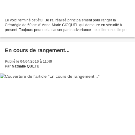
Le voici terminé cet étui. Je l'ai réalisé principalement pour ranger la
Créarègle de 50 cm d' Anne-Marie GICQUEL qui demeure en sécurité à
présent. Toujours peur de la casser par inadvertance... et tellement utile pour
le cartonnage ! Inspiration du...
En cours de rangement...
Publié le 04/04/2016 à 11:49
Par
Nathalie QUETU