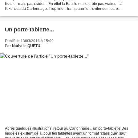
tissus... mais pas évident. En effet la Batiste ne se prête pas vraiment à
l'exercice du Cartonnage. Trop fine... transparente... éviter de mettre
beaucoup de colle... éviter...
Un porte-tablette...
Publié le 13/03/2016 à 15:09
Par
Nathalie QUETU
Après quelques illustrations, retour au Cartonnage... un porte-tablette Des
modèles existent déjà, pour les tablettes ayant un format "classique" sauf