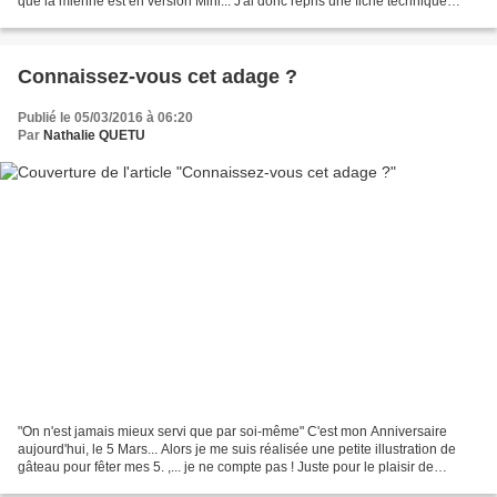
que la mienne est en version Mini... J'ai donc repris une fiche technique
existante de chez L'ECLAT...
Connaissez-vous cet adage ?
Publié le 05/03/2016 à 06:20
Par
Nathalie QUETU
"On n'est jamais mieux servi que par soi-même" C'est mon Anniversaire
aujourd'hui, le 5 Mars... Alors je me suis réalisée une petite illustration de
gâteau pour fêter mes 5. ,... je ne compte pas ! Juste pour le plaisir de
dessiner et le déguster des...