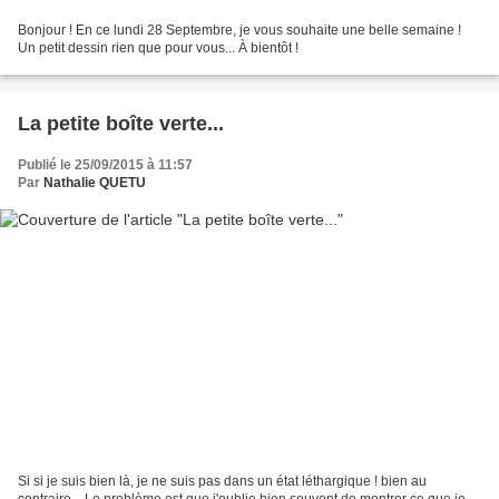
Bonjour ! En ce lundi 28 Septembre, je vous souhaite une belle semaine !
Un petit dessin rien que pour vous... À bientôt !
La petite boîte verte...
Publié le 25/09/2015 à 11:57
Par
Nathalie QUETU
Si si je suis bien là, je ne suis pas dans un état léthargique ! bien au
contraire... Le problème est que j'oublie bien souvent de montrer ce que je