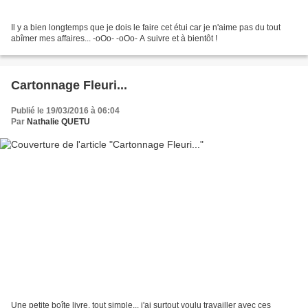
Il y a bien longtemps que je dois le faire cet étui car je n'aime pas du tout
abîmer mes affaires... -oOo- -oOo- A suivre et à bientôt !
Cartonnage Fleuri...
Publié le 19/03/2016 à 06:04
Par
Nathalie QUETU
Une petite boîte livre, tout simple... j'ai surtout voulu travailler avec ces