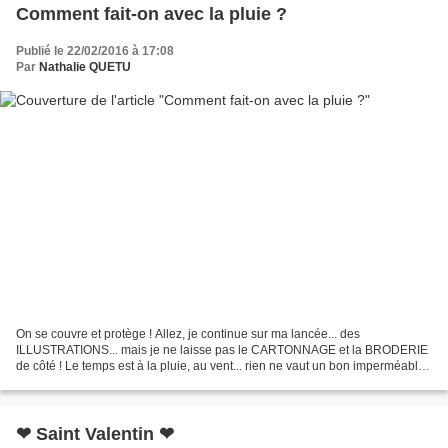
Comment fait-on avec la pluie ?
Publié le 22/02/2016 à 17:08
Par
Nathalie QUETU
On se couvre et protège ! Allez, je continue sur ma lancée... des
ILLUSTRATIONS... mais je ne laisse pas le CARTONNAGE et la BRODERIE
de côté ! Le temps est à la pluie, au vent... rien ne vaut un bon imperméable !
mais pas n'importe lequel... Le Trenchcoat...
❤ Saint Valentin ❤