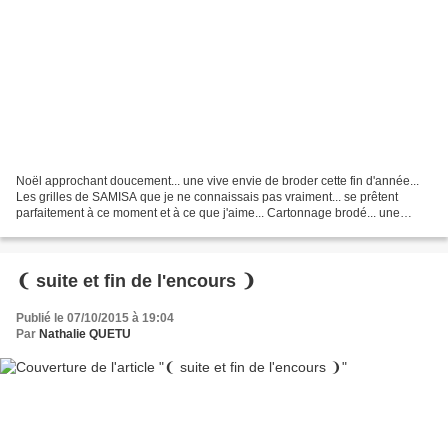
Noël approchant doucement... une vive envie de broder cette fin d'année...
Les grilles de SAMISA que je ne connaissais pas vraiment... se prêtent
parfaitement à ce moment et à ce que j'aime... Cartonnage brodé... une
petite boîte livre... Une grille de...
❨ suite et fin de l'encours ❩
Publié le 07/10/2015 à 19:04
Par
Nathalie QUETU