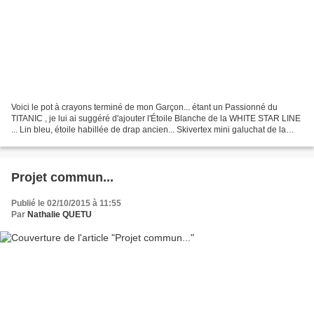
Voici le pot à crayons terminé de mon Garçon... étant un Passionné du
TITANIC , je lui ai suggéré d'ajouter l'Étoile Blanche de la WHITE STAR LINE
... Lin bleu, étoile habillée de drap ancien... Skivertex mini galuchat de la
THIERE DE BOIS Je vous dis...
Projet commun...
Publié le 02/10/2015 à 11:55
Par
Nathalie QUETU