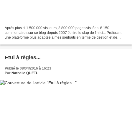
Après plus d' 1 500 000 visiteurs, 3 800 000 pages visitées, 8 150
commentaires sur ce blog depuis 2007 Je tire le clap de fin ici... Préférant
une plateforme plus adaptée à mes souhaits en terme de gestion et de
publicités, je déménage http://www.latelier-de-framboise-chocolat.com...
Etui à règles...
Publié le 08/04/2016 à 16:23
Par
Nathalie QUETU